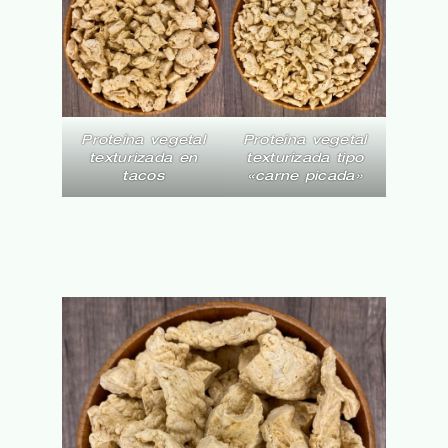
Proteína vegetal
Proteína vegetal
texturizada tipo
texturizada en
«carne picada»
tacos