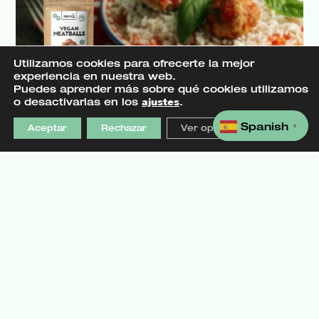
Utilizamos cookies para ofrecerte la mejor
experiencia en nuestra web.
QUÉ MADRID: «DESCUBRE LAS
Puedes aprender más sobre qué cookies utilizamos
o desactivarlas en los
ajustes
.
ALBÓNDIGAS VEGANAS FÁCILES Y
SABROSAS»
Spanish
Aceptar
Rechazar
Ver opciones
▼
Explora
Nuveg