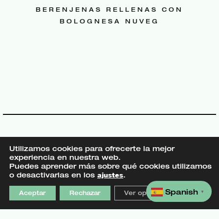
BERENJENAS RELLENAS CON
BOLOGNESA NUVEG
Explora
Nuveg
Utilizamos cookies para ofrecerte la mejor
experiencia en nuestra web.
Familia Nuveg
Sobre nosotros
Puedes aprender más sobre qué cookies utilizamos
o desactivarlas en los
ajustes
.
Recetas
info@nuveg.eu
Nuveg al día
Catálogo Nuveg
Spanish
Aceptar
Rechazar
Ver opciones
▼
Comprar