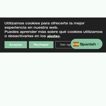
Utilizamos cookies para ofrecerte la mejor
experiencia en nuestra web.
Puedes aprender más sobre qué cookies utilizamos
o desactivarlas en los
ajustes
.
Explora
Nuveg
Spanish
Aceptar
Rechazar
Ver opciones
▼
Familia Nuveg
Sobre nosotros
Recetas
info@nuveg.eu
Nuveg al día
Catálogo Nuveg
Comprar
Horeca
FAQs
Contacto
Podcast
Información Legal