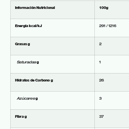
Información Nutricional
100g
Energía kcal/kJ
291 / 1216
Grasas g
2
g
Saturadas
1
Hidratos de Carbono g
26
g
Azúcares
3
Fibra g
37