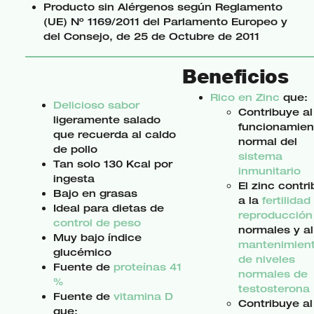
Producto sin Alérgenos según Reglamento
(UE) Nº 1169/2011 del Parlamento Europeo y
del Consejo, de 25 de Octubre de 2011
Beneficios
Rico en Zinc
que:
Delicioso sabor
Contribuye al
ligeramente salado
funcionamien
que recuerda al caldo
normal del
de pollo
sistema
Tan solo 130 Kcal por
inmunitario
ingesta
El zinc contr
Bajo en grasas
a la
fertilidad
Ideal para dietas de
reproducción
control de peso
normales y al
Muy bajo índice
mantenimien
glucémico
de niveles
Fuente de
proteínas 41
normales de
%
testosterona
Fuente de
vitamina D
Contribuye al
que: