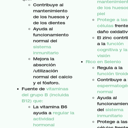
mantenimien
Contribuye al
de los huesos
mantenimiento
piel
de los huesos y
Protege a las
de los dientes
células
frente
Ayuda al
daño oxidativ
funcionamiento
El zinc contr
normal del
a la
función
sistema
cognitiva y la
inmunitario
visión
Mejora la
Rico en Selenio
absorción
Regula a la
/utilización
función tiroi
normal del calcio
Contribuye a 
y el fósforo.
espermatogé
Fuente de
vitaminas
normal
del grupo B (incluida
Ayuda al
B12) que:
funcionamien
La vitamina B6
del
sistema
ayuda a
regular la
inmunitario
actividad
Protege a las
hormonal
células frente