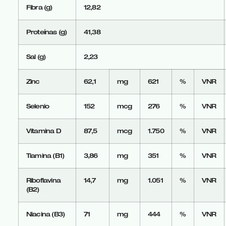
Fibra (g)
12,82
Proteínas (g)
41,38
Sal (g)
2,23
Zinc
62,1
mg
621
%
VNR
Selenio
152
mcg
276
%
VNR
Vitamina D
87,5
mcg
1.750
%
VNR
Tiamina (B1)
3,86
mg
351
%
VNR
Riboflavina
14,7
mg
1.051
%
VNR
(B2)
Niacina (B3)
71
mg
444
%
VNR