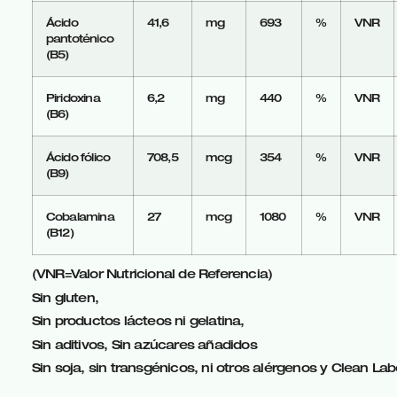
Ácido
41,6
mg
693
%
VNR
pantoténico
(B5)
Piridoxina
6,2
mg
440
%
VNR
(B6)
Ácido fólico
708,5
mcg
354
%
VNR
(B9)
Cobalamina
27
mcg
1080
%
VNR
(B12)
(VNR=Valor Nutricional de Referencia)
Sin gluten,
Sin productos lácteos ni gelatina,
Sin aditivos, Sin azúcares añadidos
Sin soja, sin transgénicos, ni otros alérgenos y Clean Lab