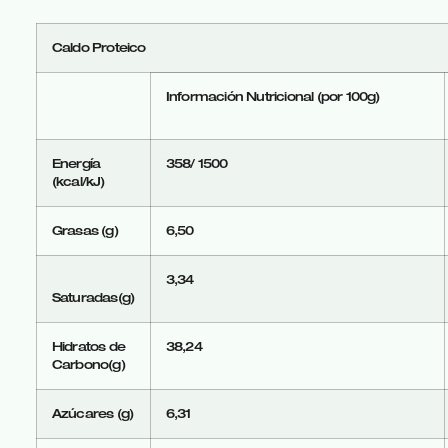
Caldo Proteico
Información Nutricional (por 100g)
Energía
358/ 1500
(kcal/kJ)
Grasas (g)
6,50
3,34
Saturadas(g)
Hidratos de
38,24
Carbono(g)
Azúcares (g)
6,31