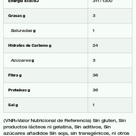
Energía kcal/kJ
311 / 1300
Grasas g
3
g
Saturadas
1
Hidratos de Carbono g
24
g
Azúcares
3
Fibra g
36
Proteínas g
36
Sal g
1
(VNR=Valor Nutricional de Referencia)
Sin gluten, Sin
productos lácteos ni gelatina, Sin aditivos, Sin
azúcares añadidos
Sin soja, sin transgénicos, ni otros