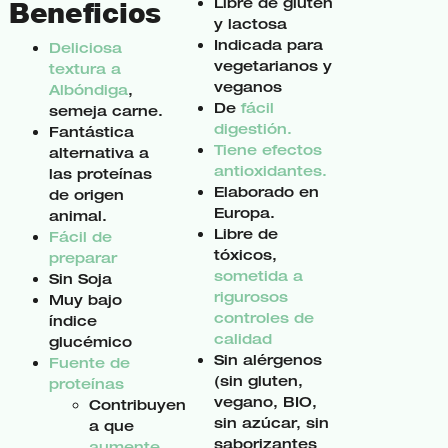
Libre de gluten
Beneficios
y lactosa
Indicada para
Deliciosa
vegetarianos y
textura a
veganos
Albóndiga
,
De
fácil
semeja carne.
digestión.
Fantástica
Tiene efectos
alternativa a
antioxidantes.
las proteínas
Elaborado en
de origen
Europa.
animal.
Libre de
Fácil de
tóxicos,
preparar
sometida a
Sin Soja
rigurosos
Muy bajo
controles de
índice
calidad
glucémico
Sin alérgenos
Fuente de
(sin gluten,
proteínas
vegano, BIO,
Contribuyen
sin azúcar, sin
a que
saborizantes
aumente